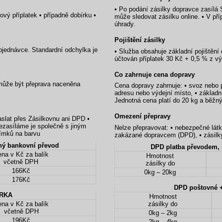
• Po podání zásilky dopravce zasílá 
vový příplatek • případně dobírku •
může sledovat zásilku online. • V př
úhrady.
Pojištění zásilky
objednávce. Standardní odchylka je
• Služba obsahuje základní pojištění
účtován příplatek 30 Kč + 0,5 % z vý
Co zahrnuje cena dopravy
může být přeprava naceněna
Cena dopravy zahrnuje: • svoz nebo p
adresu nebo výdejní místo, • základní
Jednotná cena platí do 20 kg a běžn
Omezení přepravy
slat přes Zásilkovnu ani DPD •
ezasíláme je společně s jiným
Nelze přepravovat: • nebezpečné látk
límků na barvu
zakázané dopravcem (DPD), • zásilky 
PPL platba převodem, předem – běžný bankovní převod
na v Kč za balík
Hmotnost
včetně DPH
zásilky do
166Kč
0kg – 20kg
176Kč
DPD poštovné +
ÍRKA
Hmotnost
na v Kč za balík
zásilky do
včetně DPH
0kg – 2kg
196Kč
2kg – 4kg