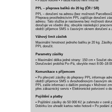
• Pouze hotově • Platba kartou není možná
PPL – přeprava balíků do 20 kg (ČR / SR)
PPL – doručení na adresu (bez možnosti Parcelboxů
Přeprava prostřednictvím PPL zajišťuje doručení zá
adresu. Tato služba je nastavena bez možnosti doru
doručuje ve všední dny, obvykle následující pracovn
obdrží příjemce SMS s časovým oknem doručení a z
Váhový limit zásilek
Maximální hmotnost jednoho balíku je 20 kg. Zásilky 
PPL doručit.
Parametry zásilky
• Maximální délka jedné strany: 150 cm • Součet ob
Doručování probíhá Po–Pá, obvykle mezi 8:00–18:0
Komunikace s příjemcem
• Po převzetí zásilky do přepravy PPL informuje adr
obdrží příjemce SMS s dvouhodinovým časovým okn
PPL zašle informaci o dalším postupu • Možnost zm
přes zákaznický servis • Elektronické potvrzení o d
Pojištění a platby
• Pojištění zásilky do 50 000 Kč je zahrnuto v ceně p
Dobírku lze uhradit kartou nebo hotově • Po podání 