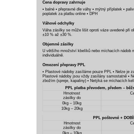
Cena dopravy zahrnuje
• balné • přepravné dle váhy • mýtný příplatek • pali
poplatek za platbu online • DPH
Váhové odchylky
Váha zásilky se může lišit oproti váze uvedené při 
±10 % až ±30 %.
Objemné zásilky
U většího množství kbelíků nebo míchacích nádob 
individuálně.
Omezení přepravy PPL
• Plastové nádoby zasíláme pouze PPL • Nelze je za
Plastové nádoby jsou vždy zasílány samostatně • N
zbožím (spreje, kapaliny) • Netýká se míchacích ke
Hmotnost
Ce
zásilky do
0kg – 10kg
10kg – 20kg
PPL poštovné + DOB
Hmotnost
Ce
zásilky do
0kg – 10kg