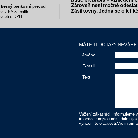
Zároveň není možné odeslat 
ZÁSILKOVNA platba převodem, předem – běžný bankovní převod
Zásilkovny. Jedná se o lehké
a v Kč za balík
včetně DPH
MÁTE-LI DOTAZ? NEVÁHE
Jméno:
E-mail:
Text:
Vážení zákazníci, informujeme 
informace nejsou námi dále nija
vyřízení této žádosti.
Víc inform