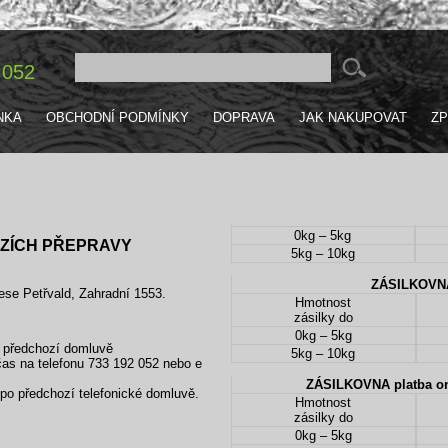
 052
NKA
OBCHODNÍ PODMÍNKY
DOPRAVA
JAK NAKUPOVAT
ZP
0kg – 5kg
ZÍCH PŘEPRAVY
5kg – 10kg
ZÁSILKOVNA
se Petřvald, Zahradní 1553.
Hmotnost
zásilky do
0kg – 5kg
o předchozí domluvě
5kg – 10kg
čas na telefonu 733 192 052 nebo e
po předchozí telefonické domluvě.
Hmotnost
zásilky do
0kg – 5kg