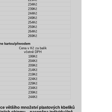
234Kč
239Kč
244Kč
249Kč
254Kč
259Kč
264Kč
269Kč
ne kartou/převodem
Cena v Kč za balík
včetně DPH
199Kč
204Kč
209Kč
214Kč
219Kč
224Kč
229Kč
234Kč
239Kč
244Kč
vce většího množství plastových kbelíků
jejich objemu – naceněna individuálně.