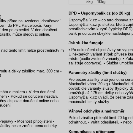
5kg – 10kg
DPD – Uspornybalik.cz (do 20 kg)
)
ÚspornýBalík.cz – co tato doprava 
silky přímo na uvedenou doručovací
ÚspornýBalík.cz je služba, která zaji
čení do PPL Parcelboxů. Kurýr
prostřednictvím kurýrů (typicky DPD)
í den po expedici. V den doručení
balík je doručen obvykle následující 
ásilku může sledovat online.
Jak služba funguje
• Po dokončení objednávky se vygener
nad tento limit nelze prostřednictvím
U některých variant štítek přiveze ku
místo (podle zvolené varianty). • Zá
zajišťuje dopravce). • Služba umožňuj
vodu a délky zásilky: max. 300 cm •
Parametry zásilky (limit služby)
0
Pro běžné zásilky platí jednotná cen
Maximální váha: 20 kg • Maximální d
obvod: dle varianty služby (typicky d
esáta e mailem • V den doručení
umožňují až 175 cm délky nebo vyšší 
em • Pokud se doručení nezdaří,
ÚspornýBalík.cz uvádí, že běžné zási
ěny dispozic doručení online nebo
maximální limity služby.
oručení
Váhové odchylky a nadrozměr
Pokud zásilka překročí limit 20 kg n
řepravy • Možnost připojištění •
odmítnout, • vrátit odesílateli, • neb
zásilky nelze změnit cenu dobírky
Komunikace s příjemcem