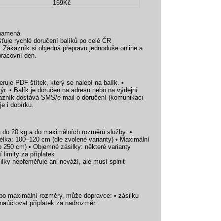
169Kč
znamená
šťuje rychlé doručení balíků po celé ČR
. Zákazník si objedná přepravu jednoduše online a
pracovní den.
uje PDF štítek, který se nalepí na balík. •
rýr. • Balík je doručen na adresu nebo na výdejní
kazník dostává SMS/e mail o doručení (komunikaci
e i dobírku.
a do 20 kg a do maximálních rozměrů služby: •
élka: 100–120 cm (dle zvolené varianty) • Maximální
o 250 cm) • Objemné zásilky: některé varianty
limity za příplatek
lky nepřeměřuje ani neváží, ale musí splnit
ebo maximální rozměry, může dopravce: • zásilku
o naúčtovat příplatek za nadrozměr.