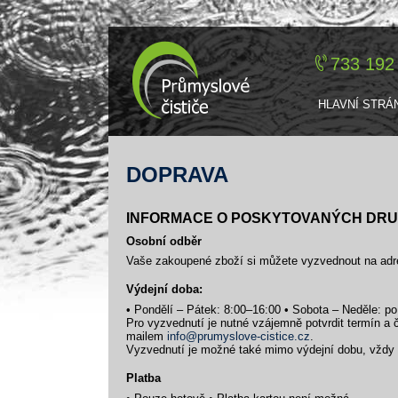
733 192
HLAVNÍ STRÁ
DOPRAVA
INFORMACE O POSKYTOVANÝCH DRU
Osobní odběr
Vaše zakoupené zboží si můžete vyzvednout na adre
Výdejní doba:
• Pondělí – Pátek: 8:00–16:00 • Sobota – Neděle: p
Pro vyzvednutí je nutné vzájemně potvrdit termín a 
mailem
info@
prumyslove-cistice.cz
.
Vyzvednutí je možné také mimo výdejní dobu, vždy 
Platba