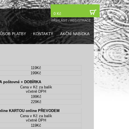
0 Kč
PŘIHLÁSIT
/
REGISTRACE
ŮSOB PLATBY
KONTAKTY
AKČNÍ NABÍDKA
119Kč
199Kč
 poštovné + DOBÍRKA
Cena v Kč za balík
včetně DPH
199Kč
229Kč
ZÁSILKOVNA platba online KARTOU online PŘEVODEM
Cena v Kč za balík
včetně DPH
119Kč