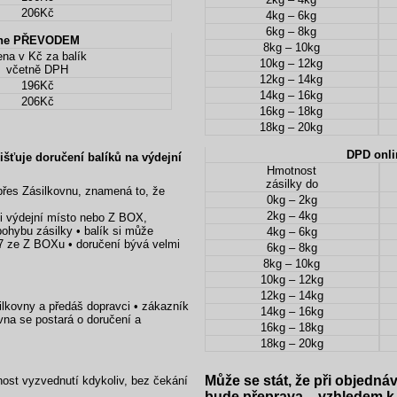
206Kč
4kg – 6kg
6kg – 8kg
line PŘEVODEM
8kg – 10kg
na v Kč za balík
10kg – 12kg
včetně DPH
12kg – 14kg
196Kč
14kg – 16kg
206Kč
16kg – 18kg
18kg – 20kg
DPD onli
jišťuje doručení balíků na výdejní
Hmotnost
zásilky do
přes Zásilkovnu, znamená to, že
0kg – 2kg
2kg – 4kg
si výdejní místo nebo Z BOX,
ohybu zásilky • balík si může
4kg – 6kg
7 ze Z BOXu • doručení bývá velmi
6kg – 8kg
8kg – 10kg
10kg – 12kg
12kg – 14kg
silkovny a předáš dopravci • zákazník
14kg – 16kg
ovna se postará o doručení a
16kg – 18kg
18kg – 20kg
Může se stát, že při objedná
nost vyzvednutí kdykoliv, bez čekání
bude přeprava – vzhledem k 