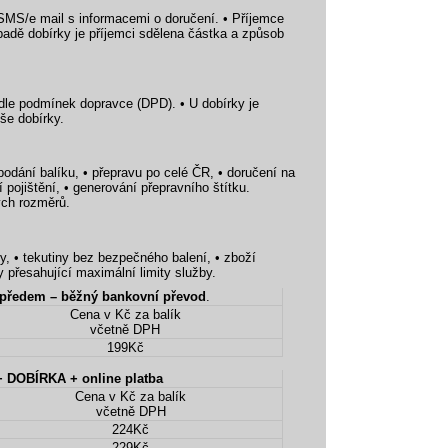
SMS/e mail s informacemi o doručení. • Příjemce
ípadě dobírky je příjemci sdělena částka a způsob
 dle podmínek dopravce (DPD). • U dobírky je
še dobírky.
odání balíku, • přepravu po celé ČR, • doručení na
 pojištění, • generování přepravního štítku.
ých rozměrů.
y, • tekutiny bez bezpečného balení, • zboží
přesahující maximální limity služby.
DPD platba převodem, předem – běžný bankovní převod
.
Cena v Kč za balík
včetně DPH
199Kč
 DOBÍRKA + online platba
Cena v Kč za balík
včetně DPH
224Kč
229Kč