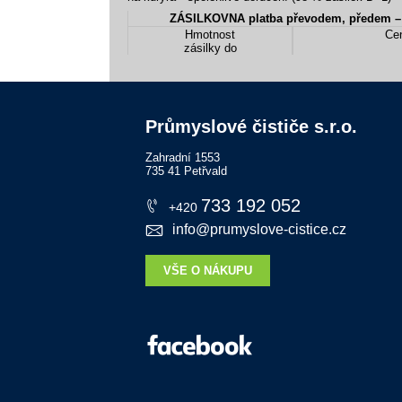
Hmotnost
Cen
zásilky do
Průmyslové čističe s.r.o.
Zahradní 1553
735 41 Petřvald
733 192 052
+420
info@prumyslove-cistice.cz
VŠE O NÁKUPU