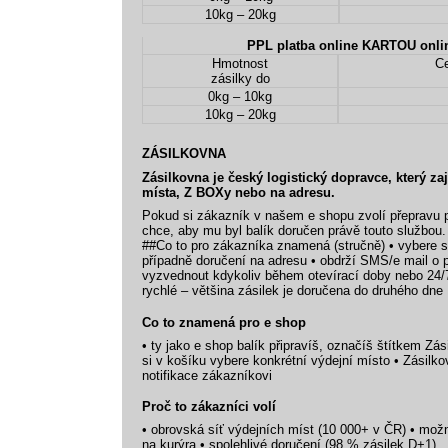
10kg – 20kg
PPL platba online KARTOU on
Hmotnost
Ce
zásilky do
0kg – 10kg
10kg – 20kg
ZÁSILKOVNA
Zásilkovna je český logistický dopravce, který za
místa, Z BOXy nebo na adresu.
Pokud si zákazník v našem e shopu zvolí přepravu 
chce, aby mu byl balík doručen právě touto službou.
##Co to pro zákazníka znamená (stručně) • vybere 
případně doručení na adresu • obdrží SMS/e mail o p
vyzvednout kdykoliv během otevírací doby nebo 24/
rychlé – většina zásilek je doručena do druhého dne
Co to znamená pro e shop
• ty jako e shop balík připravíš, označíš štítkem Zá
si v košíku vybere konkrétní výdejní místo • Zásilk
notifikace zákazníkovi
Proč to zákazníci volí
• obrovská síť výdejních míst (10 000+ v ČR) • mož
na kurýra • spolehlivé doručení (98 % zásilek D+1)